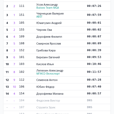
Усов Александр
2
2
111
00:07:26
Butovo Team MGA
Чернецкая Валерия
3
1
151
00:07:59
ABST
4
3
Юмагузин Андрей
105
00:08:01
5
2
Черняк Ева
155
00:08:02
6
4
Дорофеев Филипп
109
00:08:07
7
5
Смирнов Ярослав
108
00:08:09
8
3
Грибова Кира
152
00:08:39
9
6
Березин Евгений
101
00:09:53
10
7
Кислов Илья
103
00:10:46
Лепехин Александр
11
8
102
00:11:57
МГФСО Велоспорт
12
9
Семенов Антон
112
00:07:28
13
10
Юбин Фёдор
106
00:07:40
14
4
Дорофеева Милана
154
00:08:57
-
-
Федосеев Виктор
104
DNS
-
-
Струмпэ Эрик
107
DNS